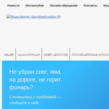
Новости
Фотоальбом
Онлайн обращение
Контакты
Кар
ОБЩЕЕ
АДМИНИСТРАЦИЯ
СОВЕТ ДЕПУТАТОВ
ПРОТИВОДЕЙСТВИЕ КОРРУП
Не убран снег, яма
на дороге, не горит
фонарь?
Столкнулись с проблемой —
сообщите о ней!