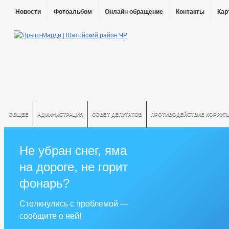
Новости
Фотоальбом
Онлайн обращение
Контакты
Кар
ОБЩЕЕ
АДМИНИСТРАЦИЯ
СОВЕТ ДЕПУТАТОВ
ПРОТИВОДЕЙСТВИЕ КОРРУП
Не убран снег, яма
на дороге, не горит
фонарь?
Столкнулись с проблемой —
сообщите о ней!