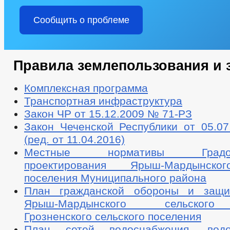
Сообщить о проблеме
Правила землепользования и 
Комплексная программа
Транспортная инфраструктура
Закон ЧР от 15.12.2009 № 71-РЗ
Закон Чеченской Республики от 05.07
(ред. от 11.04.2016)
Местные нормативы Градостр
проектирования Ярыш-Мардынско
поселения Муниципального района
План гражданской обороны и защи
Ярыш-Мардынского сельского
Грозненского сельского поселения
План сетей водоснабжения, вод