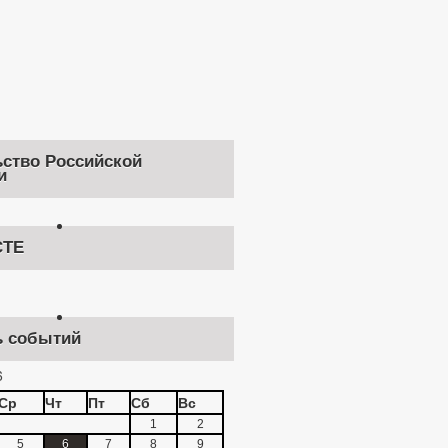
ство Российской
и
ТЕ
ь событий
6
Ср
Чт
Пт
Сб
Вс
1
2
5
6
7
8
9