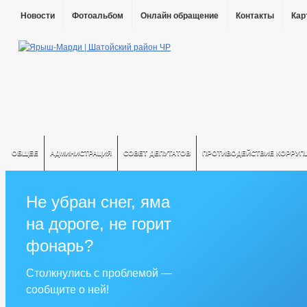
Новости
Фотоальбом
Онлайн обращение
Контакты
Кар
ОБЩЕЕ
АДМИНИСТРАЦИЯ
СОВЕТ ДЕПУТАТОВ
ПРОТИВОДЕЙСТВИЕ КОРРУП
Не убран снег, яма
на дороге, не горит
фонарь?
Столкнулись с проблемой —
сообщите о ней!