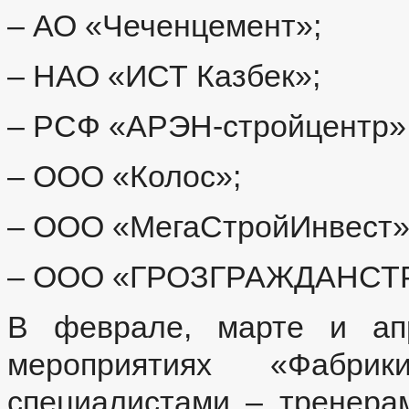
– АО «Чеченцемент»;
– НАО «ИСТ Казбек»;
– РСФ «АРЭН-стройцентр»
– ООО «Колос»;
– ООО «МегаСтройИнвест»
– ООО «ГРОЗГРАЖДАНСТ
В феврале, марте и ап
мероприятиях «Фабрик
специалистами – тренера