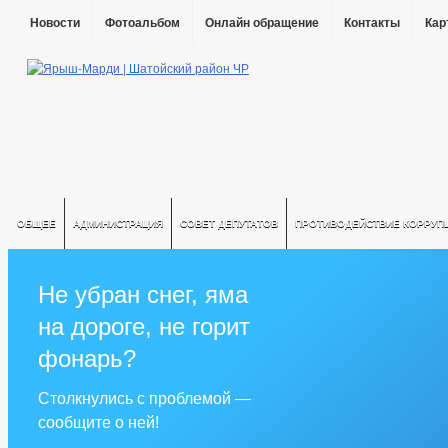
Новости
Фотоальбом
Онлайн обращение
Контакты
Кар
ОБЩЕЕ
АДМИНИСТРАЦИЯ
СОВЕТ ДЕПУТАТОВ
ПРОТИВОДЕЙСТВИЕ КОРРУП
Не убран снег, яма
на дороге, не горит
фонарь?
Столкнулись с проблемой —
сообщите о ней!